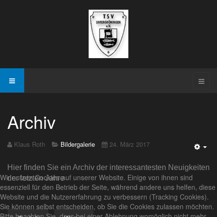
Archiv
Klaus Roth
Bildergalerie
24. März 2017
Emp
Hier finden Sie ein Archiv der interessantesten Neuigkeiten
Wir nutzen Cookies auf unserer Website. Einige von ihnen sind
der letzten Jahre
essenziell für den Betrieb der Seite, während andere uns helfen, diese
Website und die Nutzererfahrung zu verbessern (Tracking Cookies).
Sie können selbst entscheiden, ob Sie die Cookies zulassen möchten.
Bitte beachten Sie, dass bei einer Ablehnung womöglich nicht mehr