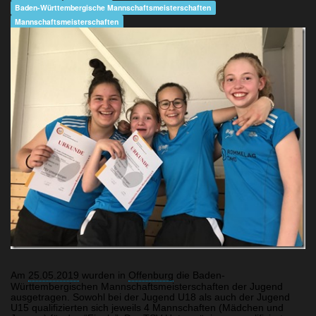
Baden-Württembergische Mannschaftsmeisterschaften
Mannschaftsmeisterschaften
Am
25.05.2019
wurden in
Offenburg
die Baden-
Württembergischen Mannschaftsmeisterschaften der Jugend
ausgetragen. Sowohl bei der Jugend U18 als auch der Jugend
U15 qualifizierten sich jeweils 4 Mannschaften (Mädchen und