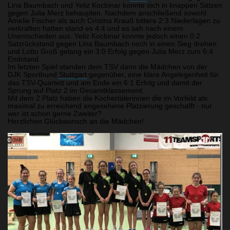
Lina Baumbach und Yeliz Kocbinar konnte sich in knappen Sätzen
gegen Julia Merz behaupten. Nachdem anschließend sowohl
Amelie Fischer als auch Cristina Krauß bittere 2:3 Niederlagen zu
verkraften hatten stand es 4:4 und es sah nach einem
Unentschieden aus. Yeliz Kocbinar konnte jedoch einen 0:2
Satzrückstand gegen Lina Baumbach noch in einen Sieg drehen
und Lotto Groß gelang ein 3:0 Erfolg gegen Julia Merz zum 6:4
Endstand.
Im letzten Spiel standen dem TSV dann die Mädchen von der
DJK Sportbund
Stuttgart
gegenüber, eine klare Angelegenheit für
das TSV-Quartett und am Ende ein 6:1 Erfolg und damit der
Sprung auf Platz 2 im Gesamtklassement.
Mit dem 2.Platz haben die Kochertälerinnen die im Vorfeld als
maximal zu erreichend angesehene Platzierung geschafft - nur
wer ist schon gerne Zweiter?
Herzlichen Glückwunsch an die Mädchen!