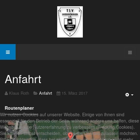
Anfahrt
Klaus Roth
Anfahrt
15. März 2017
Emp
Routenplaner
Wir nutzen Cookies auf unserer Website. Einige von ihnen sind
essenziell für den Betrieb der Seite, während andere uns helfen, diese
Website und die Nutzererfahrung zu verbessern (Tracking Cookies).
Sie können selbst entscheiden, ob Sie die Cookies zulassen möchten.
Bitte beachten Sie, dass bei einer Ablehnung womöglich nicht mehr