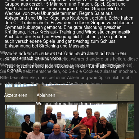
Gruppe aus derzeit 15 Männern und Frauen. Spiel, Sport und
Spaß stehen bei uns im Vordergrund. Diese Gruppe wird im
Wechsel von zwei Übungsleiterinnen, Regina Salat aus
Abtsgmünd und Ulrike Kogel aus Neubronn, geführt. Beide haben
den C – Trainerschein. Es werden in dieser Gruppe verschiedene
Gymnastikübungen gemacht. Eine gute Mischung zwischen
Kräftigung, Herz- Kreislauf- Training und Wirbelsäulengymnastik.
Auch darf der Spaß an Bewegung nicht fehlen , dazu gehören
auch verschiedene Spiele und ganz wichtig zum Schluss
Entspannung bei Stretching und Massagen.
Wir nutzen Cookies auf unserer Website. Einige von ihnen sind
Wenn Ihr Interesse daran habt und ab 40 Jahre und älter seid,
kommt einfach bei uns vorbei.
essenziell für den Betrieb der Seite, während andere uns helfen, diese
Website und die Nutzererfahrung zu verbessern (Tracking Cookies).
Trainingszeiten sind jeden Dienstag in der Turnhalle. Beginn
19.30 Uhr
Sie können selbst entscheiden, ob Sie die Cookies zulassen möchten.
Bitte beachten Sie, dass bei einer Ablehnung womöglich nicht mehr
alle Funktionalitäten der Seite zur Verfügung stehen.
Akzeptieren
Ablehnen
Weitere Informationen
Impressum