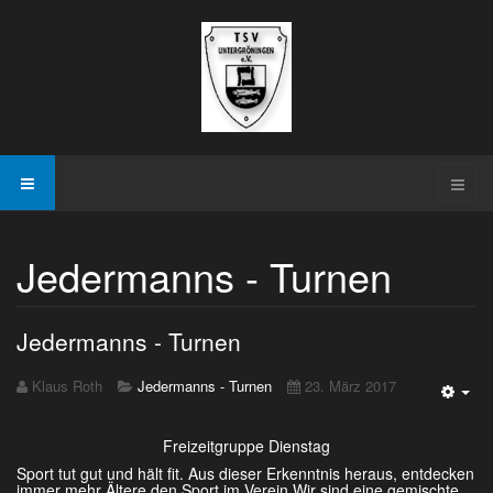
Jedermanns - Turnen
Jedermanns - Turnen
Klaus Roth
Jedermanns - Turnen
23. März 2017
Emp
Freizeitgruppe Dienstag
Sport tut gut und hält fit. Aus dieser Erkenntnis heraus, entdecken
immer mehr Ältere den Sport im Verein Wir sind eine gemischte